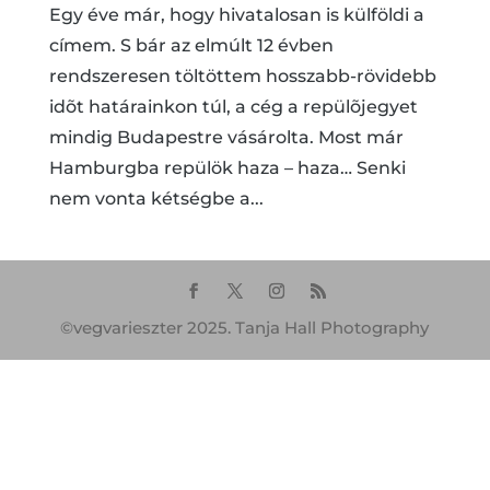
Egy éve már, hogy hivatalosan is külföldi a
címem. S bár az elmúlt 12 évben
rendszeresen töltöttem hosszabb-rövidebb
idõt határainkon túl, a cég a repülõjegyet
mindig Budapestre vásárolta. Most már
Hamburgba repülök haza – haza… Senki
nem vonta kétségbe a...
©vegvarieszter 2025. Tanja Hall Photography